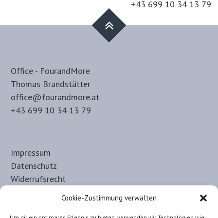
+43 699 10 34 13 79
Office - FourandMore
Thomas Brandstätter
office@fourandmore.at
+43 699 10 34 13 79
Impressum
Datenschutz
Widerrufsrecht
Haftungsausschluss
Cookie-Zustimmung verwalten
Allgemeine-Nutzungsbedingungen
Um dir ein optimales Erlebnis zu bieten, verwenden wir Technologien wie