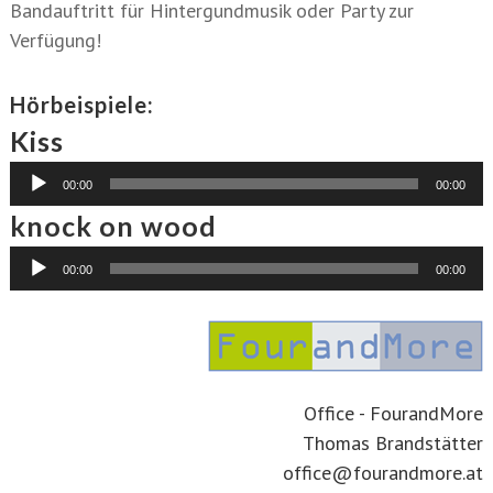
Bandauftritt für Hintergundmusik oder Party zur
Verfügung!
Hörbeispiele:
Kiss
Audio-
00:00
00:00
Player
knock on wood
Audio-
00:00
00:00
Player
Office - FourandMore
Thomas Brandstätter
office@fourandmore.at