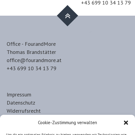
+43 699 10 34 13 79
Office - FourandMore
Thomas Brandstätter
office@fourandmore.at
+43 699 10 34 13 79
Impressum
Datenschutz
Widerrufsrecht
Haftungsausschluss
Cookie-Zustimmung verwalten
Allgemeine-Nutzungsbedingungen
Um dir ein optimales Erlebnis zu bieten, verwenden wir Technologien wie