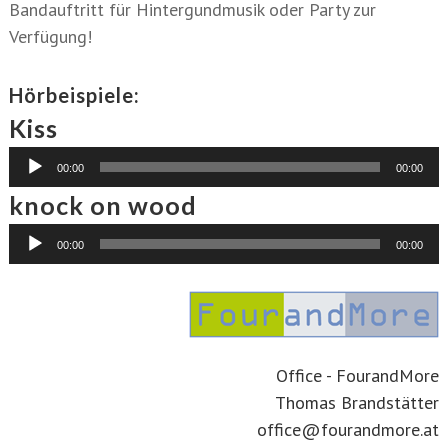
Bandauftritt für Hintergundmusik oder Party zur
Verfügung!
Hörbeispiele:
Kiss
Audio-
00:00
00:00
Player
knock on wood
Audio-
00:00
00:00
Player
Office - FourandMore
Thomas Brandstätter
office@fourandmore.at