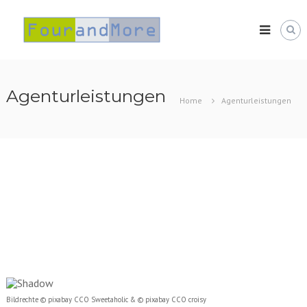
Skip
FourandMore
to
content
Agenturleistungen
Home
Agenturleistungen
Bildrechte © pixabay CCO Sweetaholic & © pixabay CCO croisy